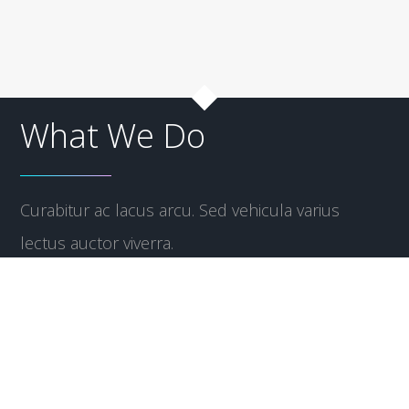
What We Do
Curabitur ac lacus arcu. Sed vehicula varius
lectus auctor viverra.
Nulla vehicula nibh vel ante commodo feugiat.
Cras gravida arcu tincidunt, suscipit velit sed, porta sapien.
Maecenas a aliquam lectus. Vivamus consequat purus quis
ligula vestibulum, eget mattis ex fermentum. Donec placerat
felis sit amet venenatis faucibus. Praesent aliquet convallis.